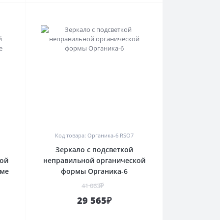
0
Код товара: Органика-6 RSO7
Зеркало с подсветкой
кой
неправильной органической
аме
формы Органика-6
41 063₽
29 565₽