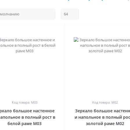
0
0
Код товара: М03
Код товара: М02
ркало большое настенное
Зеркало большое настен
напольное в полный рост в
и напольное в полный рос
белой раме М03
золотой раме М02