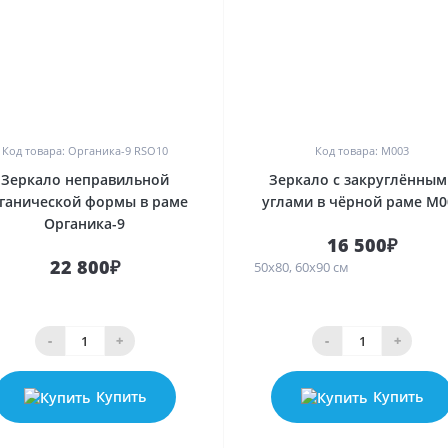
0
0
Код товара: Органика-9 RSO10
Код товара: M003
Зеркало неправильной
Зеркало с закруглённым
ганической формы в раме
углами в чёрной раме M0
Органика-9
16 500₽
22 800₽
50х80, 60х90 см
-
+
-
+
Купить
Купить