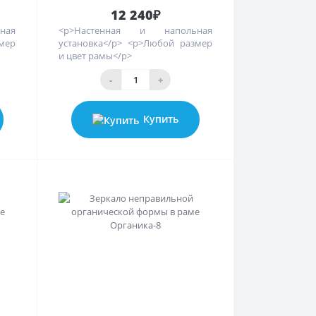
12 240₽
ная
<p>Настенная и напольная
змер
установка</p> <p>Любой размер
и цвет рамы</p>
-
+
Купить