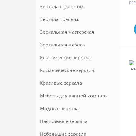
раз
Зеркала с фацетом
Зеркала Трельяж
Круглые с фацетом
Зеркальная мастерская
Зеркальная мебель
Зеркала на заказ
Классические зеркала
Косметические зеркала
Красивые зеркала
Мебель для ванной комнаты
Модные зеркала
Комоды в ванную комнату
Комплектующие для мебели в
Настольные зеркала
ванную
Небольшие зеркала