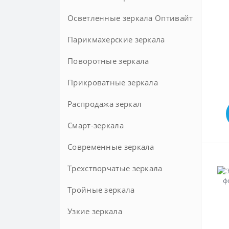
Комплекты мебели для ванной
Осветленные зеркала Оптивайт
Пеналы для ванной комнаты
Парикмахерские зеркала
Тумбы под раковину
Поворотные зеркала
Тумбы с раковиной
Прикроватные зеркала
Шкафы в ванную комнату
Распродажа зеркал
Экраны под ванну
Смарт-зеркала
Современные зеркала
Трехстворчатые зеркала
Тройные зеркала
Узкие зеркала