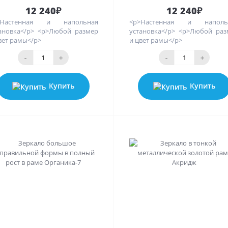
12 240₽
12 240₽
>Настенная и напольная
<p>Настенная и наполь
ановка</p> <p>Любой размер
установка</p> <p>Любой ра
вет рамы</p>
и цвет рамы</p>
-
+
-
+
Купить
Купить