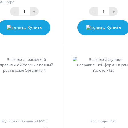
мер</p>
-
+
-
+
Купить
Купить
0
0
Код товара: Органика-4 RSO5
Код товара: F129