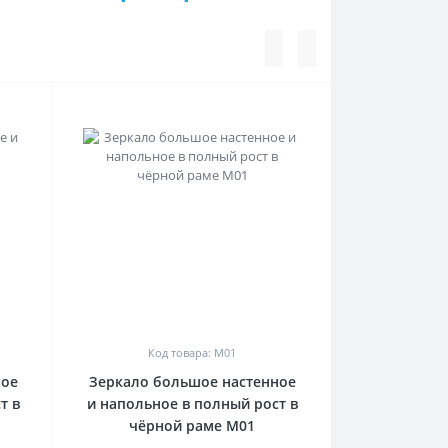
0
Код товара: М01
ное
Зеркало большое настенное
т в
и напольное в полный рост в
чёрной раме М01