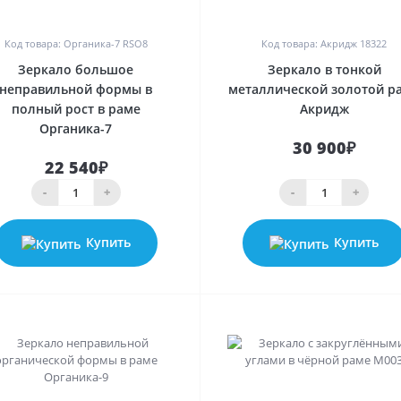
0
0
Код товара: Органика-7 RSO8
Код товара: Акридж 18322
Зеркало большое
Зеркало в тонкой
неправильной формы в
металлической золотой р
полный рост в раме
Акридж
Органика-7
30 900₽
22 540₽
-
+
-
+
Купить
Купить