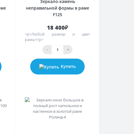
Зеркало-камень
аме
неправильной формы в раме
F125
18 400₽
<p>Любой размер и цвет
рамы</p>
-
+
Купить